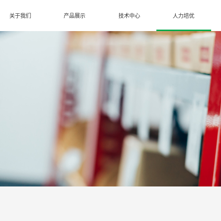
关于我们
产品展示
技术中心
人力培优