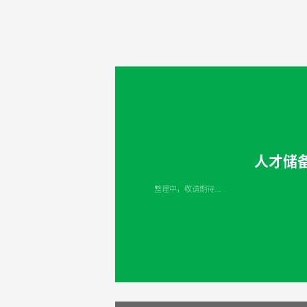
人才储
整理中，敬请期待...