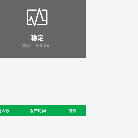
稳定
整理中，敬请期待...
聘人数
发布时间
操作