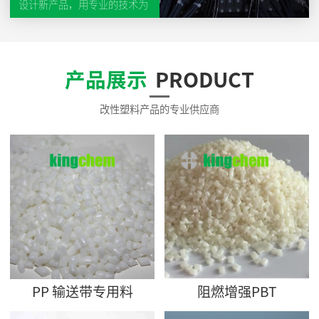
设计新产品，用专业的技术为
顾客提升产品层次、改进制造
工艺，降低制造成本。以“顾
客至上、诚信为本”的宗旨，
长期与客户建立互惠、互利、
产品展示
PRODUCT
互信的合作。以市场为导向，
积极参与市场竞争，不断完善
规范化管理。
改性塑料产品的专业供应商
PP 输送带专用料
阻燃增强PBT