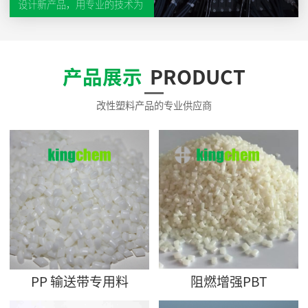
设计新产品，用专业的技术为
顾客提升产品层次、改进制造
工艺，降低制造成本。以“顾
客至上、诚信为本”的宗旨，
长期与客户建立互惠、互利、
产品展示
PRODUCT
互信的合作。以市场为导向，
积极参与市场竞争，不断完善
规范化管理。
改性塑料产品的专业供应商
PP 输送带专用料
阻燃增强PBT